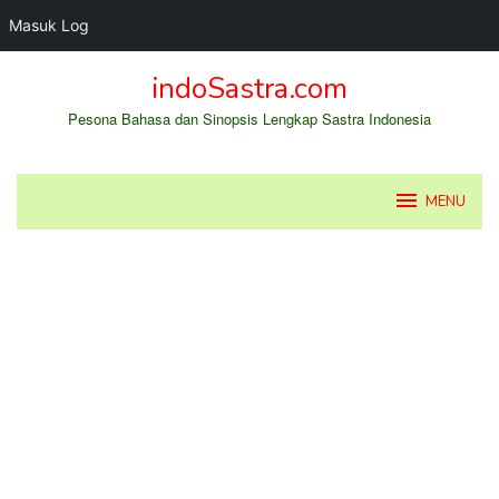
Masuk Log
Loncat
indoSastra.com
ke
konten
Pesona Bahasa dan Sinopsis Lengkap Sastra Indonesia
MENU