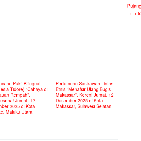
Pujang
→→ tok
caan Puisi Bilingual
Pertemuan Sastrawan Lintas
esia-Tidore) “Cahaya di
Etnis “Menafsir Ulang Bugis-
auan Rempah”,
Makassar”, Keren! Jumat, 12
sona! Jumat, 12
Desember 2025 di Kota
ber 2025 di Kota
Makassar, Sulawesi Selatan
te, Maluku Utara