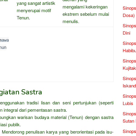
yang sangat artistik
mengalami kekeringan
Sinop
menyerupai motif
ekstrem sebelum mulai
Dosa)
Tenun.
menulis.
Sinops
Dini
mawa
Sinops
nun
Habibu
Sinops
Kujita
Sinops
Iskand
iatan Sastra
Sinops
nggunakan tradisi lisan dan seni pertunjukan (seperti
Lubis
n integral dari pementasan sastra.
Sinops
ngkan warisan budaya material (Tenun) dengan sastra
Sutan 
asi publik.
Sinops
:
Mendorong penulisan karya yang berorientasi pada isu-