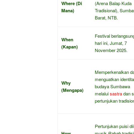
Where (Di
(Arena Balap Kuda
Mana)
Tradisional), Sumb
Barat, NTB.
Festival berlangsun
When
hari ini, Jumat, 7
(Kapan)
November 2025.
Memperkenalkan d
menguatkan identit
Why
budaya Sumbawa
(Mengapa)
melalui
sastra
dan s
pertunjukan tradisio
Pertunjukan puisi dii
How
musik
Rabab
tradis