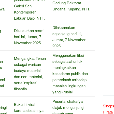
Gedung Rektorat
Galeri Seni
awa
Undana, Kupang, NTT.
Kontemporer,
Labuan Bajo, NTT.
Dilaksanakan
g
Diluncurkan resmi
sepanjang hari ini,
hari ini, Jumat, 7
Jumat, 7 November
November 2025.
2025.
Menggunakan fiksi
Mengangkat Tenun
an
sebagai alat untuk
sebagai warisan
as
meningkatkan
budaya material
kesadaran publik dan
dan non-material,
eni
pemerintah terhadap
serta inspirasi
nal.
masalah lingkungan
filosofis.
yang krusial.
Peserta lokakarya
Buku ini viral
Sinops
ringi
diajak mengunjungi
karena desainnya
Hirata
ional
daerah yang