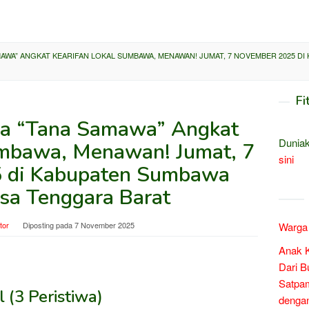
MAWA” ANGKAT KEARIFAN LOKAL SUMBAWA, MENAWAN! JUMAT, 7 NOVEMBER 2025 DI
Fi
tra “Tana Samawa” Angkat
Duniak
umbawa, Menawan! Jumat, 7
sini
 di Kabupaten Sumbawa
usa Tenggara Barat
tor
Diposting pada
7 November 2025
Warga 
Anak 
Dari B
Satpam
 (3 Peristiwa)
denga