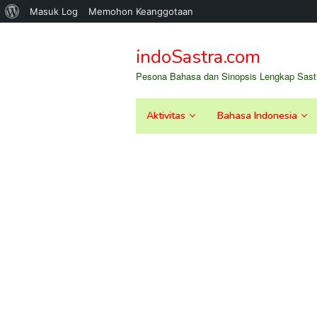
Tentang
Masuk Log
Memohon Keanggotaan
Loncat
WordPress
ke
indoSastra.com
konten
Pesona Bahasa dan Sinopsis Lengkap Sastr
Aktivitas
Bahasa Indonesia