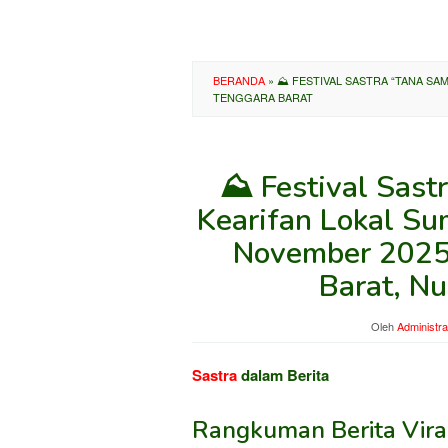
BERANDA
»
⛰️ FESTIVAL SASTRA “TANA SA
TENGGARA BARAT
⛰️ Festival Sas
Kearifan Lokal S
November 2025
Barat, N
Oleh
Administra
Sastra
dalam Berita
Rangkuman Berita Viral