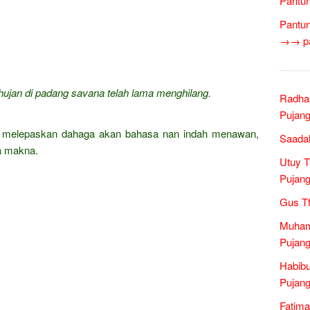
Pantun
Pantun
→→ pan
 hujan di padang savana telah lama menghilang.
Radha
Pujang
at melepaskan dahaga akan bahasa nan indah menawan,
Saadah
a makna.
Utuy T
Pujang
Gus Tf
Muham
Pujang
Habibu
Pujang
Fatima