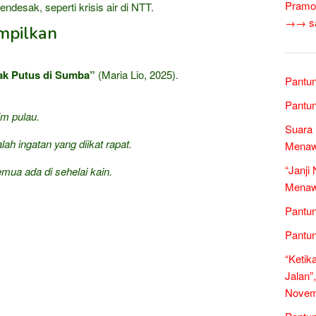
Pramo
ndesak, seperti krisis air di NTT.
→→ sas
mpilkan
ak Putus di Sumba”
(Maria Lio, 2025).
Pantun
Pantun
im pulau.
Suara 
dalah ingatan yang diikat rapat.
Menawa
“Janji
emua ada di sehelai kain.
Menawa
Pantun
Pantun
“Ketik
Jalan”
Novem