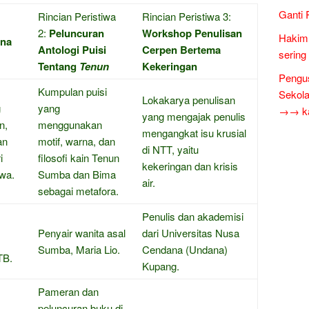
Ganti 
Rincian Peristiwa
Rincian Peristiwa 3:
2:
Peluncuran
Workshop Penulisan
Hakim 
na
Antologi Puisi
Cerpen Bertema
sering
Tentang
Tenun
Kekeringan
Pengus
Kumpulan puisi
Sekol
Lokakarya penulisan
g
yang
→→ kar
yang mengajak penulis
n,
menggunakan
mengangkat isu krusial
an
motif, warna, dan
di NTT, yaitu
i
filosofi kain Tenun
kekeringan dan krisis
wa.
Sumba dan Bima
air.
sebagai metafora.
Penulis dan akademisi
Penyair wanita asal
dari Universitas Nusa
Sumba, Maria Lio.
Cendana (Undana)
TB.
Kupang.
Pameran dan
peluncuran buku di