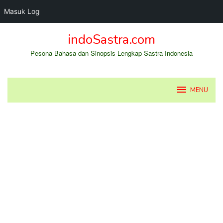
Masuk Log
Loncat
indoSastra.com
ke
konten
Pesona Bahasa dan Sinopsis Lengkap Sastra Indonesia
MENU