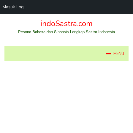
Masuk Log
Loncat
indoSastra.com
ke
konten
Pesona Bahasa dan Sinopsis Lengkap Sastra Indonesia
MENU