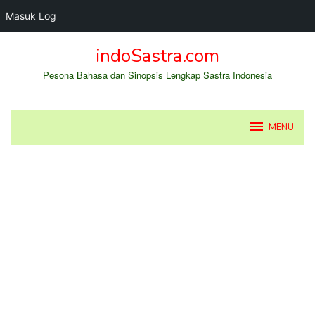
Masuk Log
Loncat
indoSastra.com
ke
konten
Pesona Bahasa dan Sinopsis Lengkap Sastra Indonesia
MENU