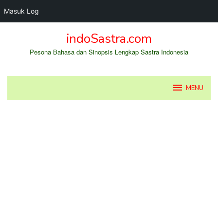
Masuk Log
Loncat
indoSastra.com
ke
konten
Pesona Bahasa dan Sinopsis Lengkap Sastra Indonesia
MENU