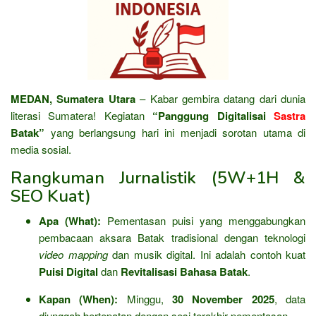
MEDAN, Sumatera Utara
– Kabar gembira datang dari dunia
literasi Sumatera! Kegiatan
“Panggung Digitalisai
Sastra
Batak”
yang berlangsung hari ini menjadi sorotan utama di
media sosial.
Rangkuman Jurnalistik (5W+1H &
SEO Kuat)
Apa (What):
Pementasan puisi yang menggabungkan
pembacaan aksara Batak tradisional dengan teknologi
video mapping
dan musik digital. Ini adalah contoh kuat
Puisi Digital
dan
Revitalisasi Bahasa Batak
.
Kapan (When):
Minggu,
30 November 2025
, data
diunggah bertepatan dengan sesi terakhir pementasan.