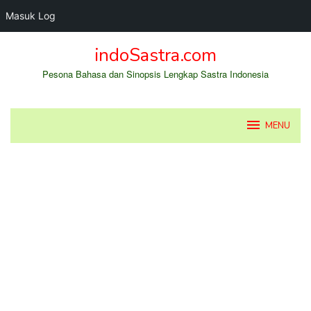
Masuk Log
Loncat
indoSastra.com
ke
konten
Pesona Bahasa dan Sinopsis Lengkap Sastra Indonesia
MENU