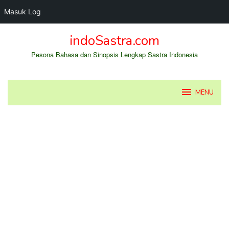
Masuk Log
Loncat
indoSastra.com
ke
konten
Pesona Bahasa dan Sinopsis Lengkap Sastra Indonesia
MENU