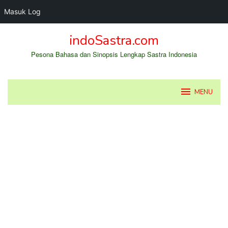
Masuk Log
Loncat
indoSastra.com
ke
konten
Pesona Bahasa dan Sinopsis Lengkap Sastra Indonesia
MENU