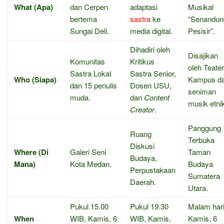
What (Apa)
dan Cerpen
adaptasi
Musikal
bertema
sastra
ke
“Senandun
Sungai Deli.
media digital.
Pesisir”.
Dihadiri oleh
Disajikan
Komunitas
Kritikus
oleh Teater
Sastra Lokal
Sastra Senior,
Who (Siapa)
Kampus d
dan 15 penulis
Dosen USU,
seniman
muda.
dan
Content
musik etni
Creator
.
Panggung
Ruang
Terbuka
Diskusi
Where (Di
Galeri Seni
Taman
Budaya,
Mana)
Kota Medan.
Budaya
Perpustakaan
Sumatera
Daerah.
Utara.
Pukul 15.00
Pukul 19.30
Malam hari
When
WIB, Kamis, 6
WIB, Kamis,
Kamis, 6