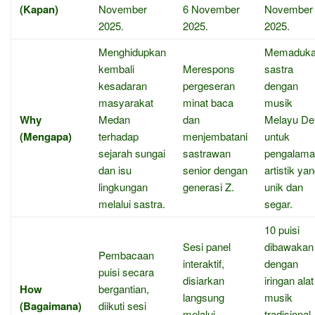
(Kapan)
November
6 November
November
2025.
2025.
2025.
Menghidupkan
Memaduk
kembali
Merespons
sastra
kesadaran
pergeseran
dengan
masyarakat
minat baca
musik
Why
Medan
dan
Melayu Del
(Mengapa)
terhadap
menjembatani
untuk
sejarah sungai
sastrawan
pengalama
dan isu
senior dengan
artistik ya
lingkungan
generasi Z.
unik dan
melalui sastra.
segar.
10 puisi
Sesi panel
dibawakan
Pembacaan
interaktif,
dengan
puisi secara
disiarkan
iringan alat
How
bergantian,
langsung
musik
(Bagaimana)
diikuti sesi
melalui
tradisional