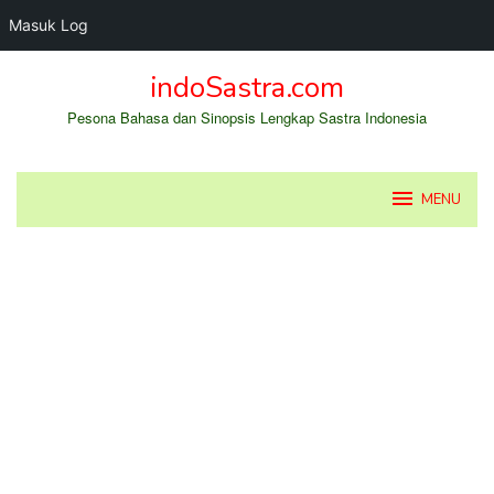
Masuk Log
Loncat
indoSastra.com
ke
konten
Pesona Bahasa dan Sinopsis Lengkap Sastra Indonesia
MENU