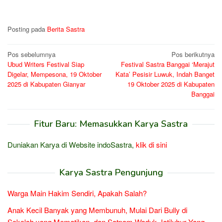
Posting pada
Berita Sastra
Navigasi
Pos sebelumnya
Pos berikutnya
Ubud Writers Festival Siap
Festival Sastra Banggai ‘Merajut
pos
Digelar, Mempesona, 19 Oktober
Kata’ Pesisir Luwuk, Indah Banget
2025 di Kabupaten Gianyar
19 Oktober 2025 di Kabupaten
Banggai
Fitur Baru: Memasukkan Karya Sastra
Duniakan Karya di Website indoSastra,
klik di sini
Karya Sastra Pengunjung
Warga Main Hakim Sendiri, Apakah Salah?
Anak Kecil Banyak yang Membunuh, Mulai Dari Bully di
Sekolah yang Mematikan, dan Satpam Waduk Jatiluhur Yang