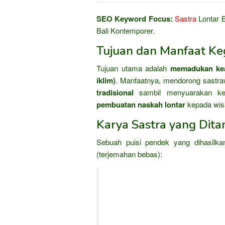
SEO Keyword Focus:
Sastra
Lontar B
Bali Kontemporer.
Tujuan dan Manfaat Keg
Tujuan utama adalah
memadukan kear
iklim)
. Manfaatnya, mendorong sastr
tradisional
sambil menyuarakan kep
pembuatan naskah lontar
kepada wis
Karya Sastra yang Dita
Sebuah puisi pendek yang dihasilka
(terjemahan bebas):