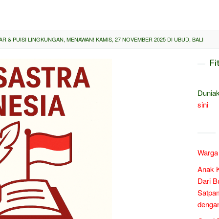
& PUISI LINGKUNGAN, MENAWAN! KAMIS, 27 NOVEMBER 2025 DI UBUD, BALI
Fi
Duniak
sini
Warga 
Anak 
Dari B
Satpam
denga