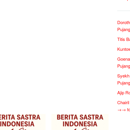
Doroth
Pujang
Titis 
Kuntow
Goena
Pujang
Syekh
Pujang
Ajip R
Chairi
→→ tok