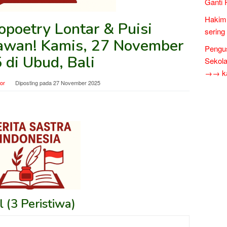
Ganti 
Hakim 
poetry Lontar & Puisi
sering
awan! Kamis, 27 November
Pengus
 di Ubud, Bali
Sekol
→→ kar
tor
Diposting pada
27 November 2025
 (3 Peristiwa)