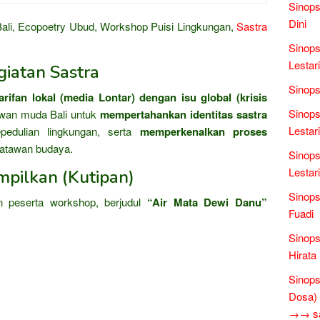
Sinops
Dini
ali, Ecopoetry Ubud, Workshop Puisi Lingkungan,
Sastra
Sinops
Lestari
iatan Sastra
Sinops
ifan lokal (media Lontar) dengan isu global (krisis
Sinops
awan muda Bali untuk
mempertahankan identitas sastra
Lestari
edulian lingkungan, serta
memperkenalkan proses
atawan budaya.
Sinops
Lestari
mpilkan (Kutipan)
Sinop
n peserta workshop, berjudul
“Air Mata Dewi Danu”
Fuadi
Sinops
Hirata
Sinop
Dosa)
→→ sas