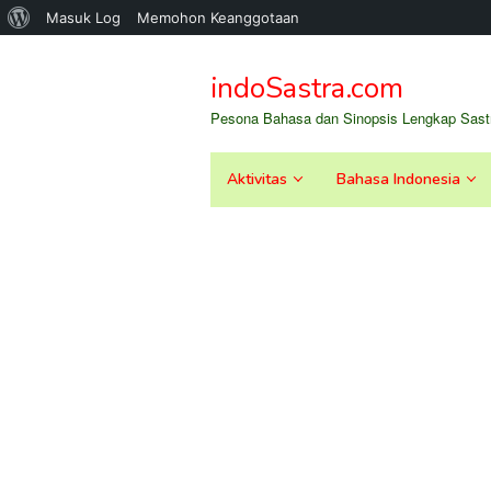
Tentang
Masuk Log
Memohon Keanggotaan
Loncat
WordPress
ke
indoSastra.com
konten
Pesona Bahasa dan Sinopsis Lengkap Sastr
Aktivitas
Bahasa Indonesia