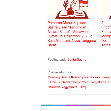
Pameran Manuskrip dan
Pemba
Sastra Lisan “Tenun dan
(Indon
Aksara Sasak”, Menawan!
Kepul
Jumat, 12 Desember 2025 di
Mempe
Kota Mataram, Nusa Tenggara
Desem
Barat
Terna
Posting pada
Berita Sastra
Navigasi
Pos sebelumnya
Monolog Sastra Kontemporer Aksara Jawa, 
pos
Kamis, 27 November 2025 di Yogyakarta, D
Istimewa Yogyakarta (DIY)