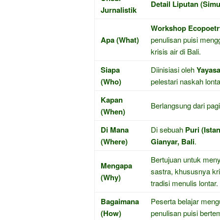
Detail Liputan (Sim
Jurnalistik
Workshop Ecopoetry
Apa (What)
penulisan puisi meng
krisis air di Bali.
Siapa
Diinisiasi oleh
Yayas
(Who)
pelestari naskah lonta
Kapan
Berlangsung dari pagi
(When)
Di Mana
Di sebuah
Puri (Ista
(Where)
Gianyar, Bali
.
Bertujuan untuk menya
Mengapa
sastra, khususnya kr
(Why)
tradisi menulis lontar.
Bagaimana
Peserta belajar mengu
(How)
penulisan puisi berte