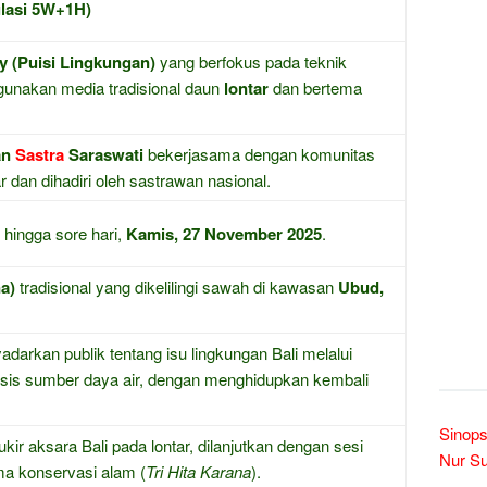
ulasi 5W+1H)
 (Puisi Lingkungan)
yang berfokus pada teknik
gunakan media tradisional daun
lontar
dan bertema
an
Sastra
Saraswati
bekerjasama dengan komunitas
r dan dihadiri oleh sastrawan nasional.
 hingga sore hari,
Kamis, 27 November 2025
.
na)
tradisional yang dikelilingi sawah di kawasan
Ubud,
darkan publik tentang isu lingkungan Bali melalui
isis sumber daya air, dengan menghidupkan kembali
Sinops
kir aksara Bali pada lontar, dilanjutkan dengan sesi
Nur Su
ma konservasi alam (
Tri Hita Karana
).