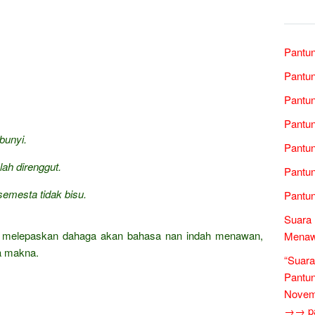
Pantun
Pantun
Pantun
Pantun
bunyi.
Pantun
elah direnggut.
Pantun
semesta tidak bisu.
Pantun
Suara 
at melepaskan dahaga akan bahasa nan indah menawan,
Menawa
a makna.
“Suara
Pantun
Novem
→→ pan