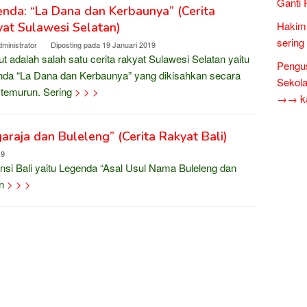
Ganti 
nda: “La Dana dan Kerbaunya” (Cerita
Hakim 
at Sulawesi Selatan)
sering
ministrator
Diposting pada
19 Januari 2019
ut adalah salah satu cerita rakyat Sulawesi Selatan yaitu
Pengus
da “La Dana dan Kerbaunya” yang dikisahkan secara
Sekol
 temurun. Sering
> > >
→→ kar
raja dan Buleleng” (Cerita Rakyat Bali)
19
vinsi Bali yaitu Legenda “Asal Usul Nama Buleleng dan
un
> > >