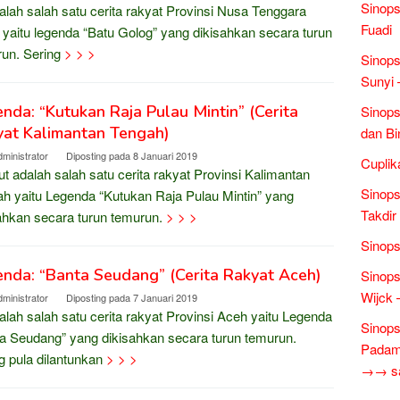
Sinops
dalah salah satu cerita rakyat Provinsi Nusa Tenggara
Fuadi
 yaitu legenda “Batu Golog” yang dikisahkan secara turun
un. Sering
> > >
Sinops
Sunyi 
nda: “Kutukan Raja Pulau Mintin” (Cerita
Sinops
yat Kalimantan Tengah)
dan Bi
ministrator
Diposting pada
8 Januari 2019
Cuplik
ut adalah salah satu cerita rakyat Provinsi Kalimantan
Sinops
h yaitu Legenda “Kutukan Raja Pulau Mintin” yang
Takdir
ahkan secara turun temurun.
> > >
Sinops
nda: “Banta Seudang” (Cerita Rakyat Aceh)
Sinops
Wijck
ministrator
Diposting pada
7 Januari 2019
dalah salah satu cerita rakyat Provinsi Aceh yaitu Legenda
Sinops
a Seudang” yang dikisahkan secara turun temurun.
Padam 
g pula dilantunkan
> > >
→→ sas