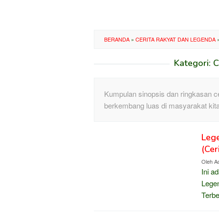
BERANDA
»
CERITA RAKYAT DAN LEGENDA
Kategori:
C
Kumpulan sinopsis dan ringkasan ce
berkembang luas di masyarakat kit
Lege
(Cer
Oleh
Ad
Ini a
Legen
Terb