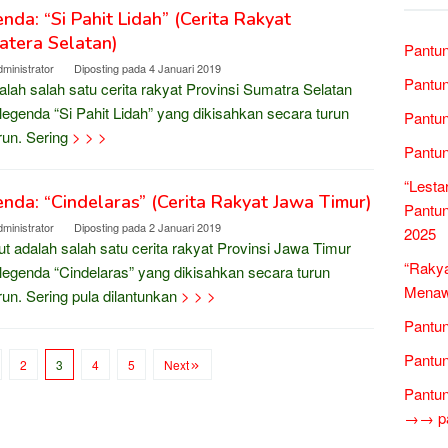
nda: “Si Pahit Lidah” (Cerita Rakyat
atera Selatan)
Pantun
ministrator
Diposting pada
4 Januari 2019
Pantun
dalah salah satu cerita rakyat Provinsi Sumatra Selatan
 legenda “Si Pahit Lidah” yang dikisahkan secara turun
Pantun
un. Sering
> > >
Pantun
“Lesta
nda: “Cindelaras” (Cerita Rakyat Jawa Timur)
Pantun
ministrator
Diposting pada
2 Januari 2019
2025
ut adalah salah satu cerita rakyat Provinsi Jawa Timur
“Rakya
 legenda “Cindelaras” yang dikisahkan secara turun
Menawa
un. Sering pula dilantunkan
> > >
Pantun
Pantun
2
3
4
5
Next
Pantun
→→ pan