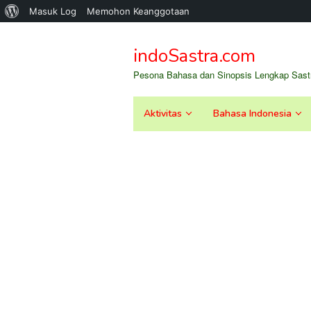
Tentang
Masuk Log
Memohon Keanggotaan
Loncat
WordPress
ke
indoSastra.com
konten
Pesona Bahasa dan Sinopsis Lengkap Sastr
Aktivitas
Bahasa Indonesia