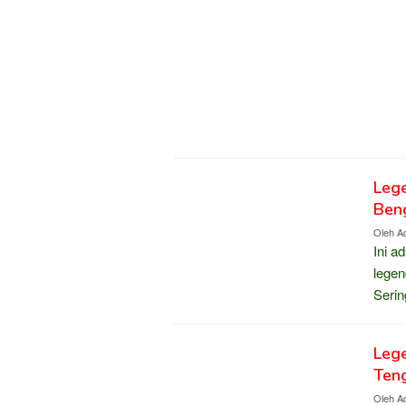
Lege
Ben
Oleh
Ad
Ini a
legen
Serin
Lege
Ten
Oleh
Ad