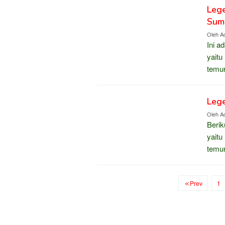
Lege
Sum
Oleh
Ad
Ini a
yaitu
temur
Lege
Oleh
Ad
Berik
yaitu
temur
Prev
1