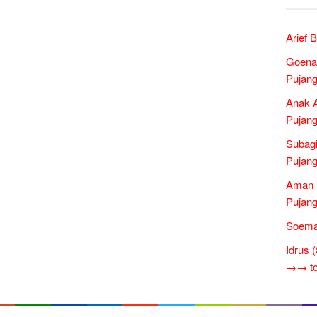
Arief 
Goena
Pujang
Anak A
Pujang
Subagi
Pujang
Aman 
Pujang
Soema
Idrus 
→→ tok