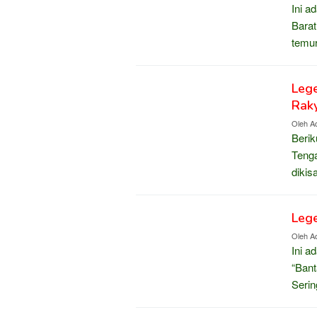
Ini a
Barat
temur
Lege
Rak
Oleh
Ad
Berik
Tenga
dikis
Lege
Oleh
Ad
Ini a
“Bant
Serin