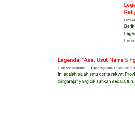
Lege
Raky
Oleh
Ad
Berik
Legen
turun
Legenda: “Asal Usul Nama Singa
Oleh
Administrator
Diposting pada
17 Januari 20
Ini adalah salah satu cerita rakyat Pro
Singaraja” yang dikisahkan secara tur