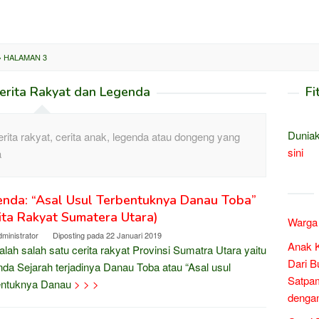
»
HALAMAN 3
erita Rakyat dan Legenda
Fi
Duniak
rita rakyat, cerita anak, legenda atau dongeng yang
sini
a
nda: “Asal Usul Terbentuknya Danau Toba”
ita Rakyat Sumatera Utara)
Warga 
ministrator
Diposting pada
22 Januari 2019
Anak 
dalah salah satu cerita rakyat Provinsi Sumatra Utara yaitu
Dari B
da Sejarah terjadinya Danau Toba atau “Asal usul
Satpam
entuknya Danau
> > >
denga