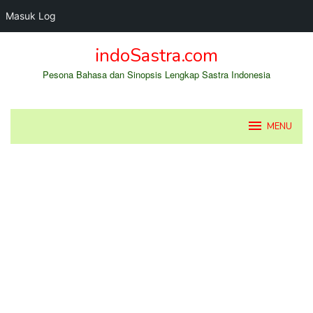
Masuk Log
Loncat
indoSastra.com
ke
konten
Pesona Bahasa dan Sinopsis Lengkap Sastra Indonesia
MENU