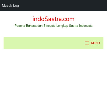
Masuk Log
Loncat
indoSastra.com
ke
konten
Pesona Bahasa dan Sinopsis Lengkap Sastra Indonesia
MENU