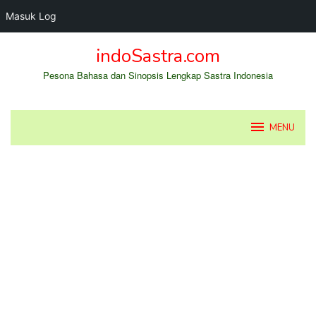
Masuk Log
Loncat
indoSastra.com
ke
konten
Pesona Bahasa dan Sinopsis Lengkap Sastra Indonesia
MENU