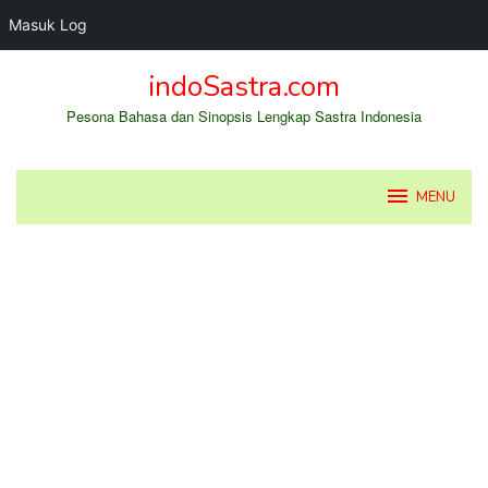
Masuk Log
Loncat
indoSastra.com
ke
konten
Pesona Bahasa dan Sinopsis Lengkap Sastra Indonesia
MENU