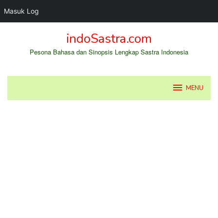
Masuk Log
Loncat
indoSastra.com
ke
konten
Pesona Bahasa dan Sinopsis Lengkap Sastra Indonesia
MENU