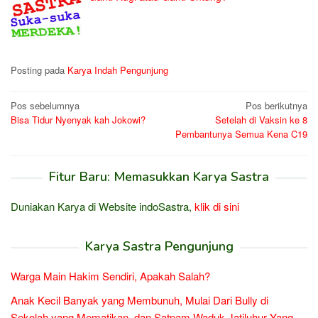
Posting pada
Karya Indah Pengunjung
Navigasi
Pos sebelumnya
Pos berikutnya
Bisa Tidur Nyenyak kah Jokowi?
Setelah di Vaksin ke 8
pos
Pembantunya Semua Kena C19
Fitur Baru: Memasukkan Karya Sastra
Duniakan Karya di Website indoSastra,
klik di sini
Karya Sastra Pengunjung
Warga Main Hakim Sendiri, Apakah Salah?
Anak Kecil Banyak yang Membunuh, Mulai Dari Bully di
Sekolah yang Mematikan, dan Satpam Waduk Jatiluhur Yang