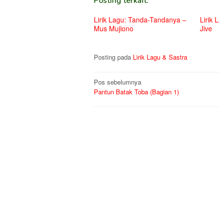
Posting terkait:
Lirik Lagu: Tanda-Tandanya –
Lirik 
Mus Mujiono
Jive
Posting pada
Lirik Lagu & Sastra
Navigasi
Pos sebelumnya
Pantun Batak Toba (Bagian 1)
pos