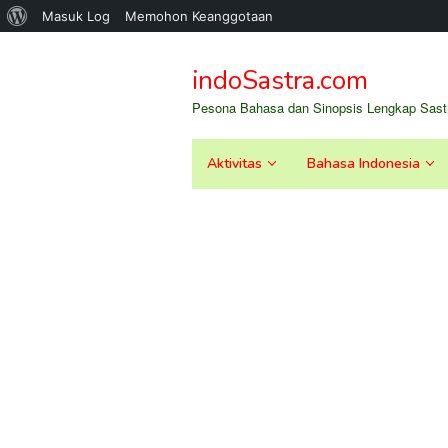
Tentang
Masuk Log
Memohon Keanggotaan
Loncat
WordPress
ke
indoSastra.com
konten
Pesona Bahasa dan Sinopsis Lengkap Sastr
Aktivitas
Bahasa Indonesia