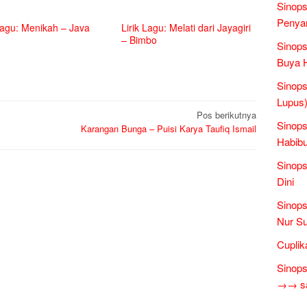
Sinops
Penyam
Lagu: Menikah – Java
Lirik Lagu: Melati dari Jayagiri
– Bimbo
Sinops
Buya 
Sinops
Lupus)
Pos berikutnya
Sinops
Karangan Bunga – Puisi Karya Taufiq Ismail
Habibu
Sinops
Dini
Sinops
Nur Su
Cuplik
Sinops
→→ sas