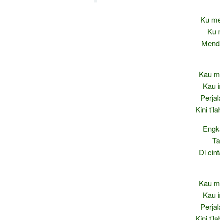
Ku me
Ku 
Mend
Kau me
Kau 
Perja
Kini t’l
Engk
Ta
Di cin
Kau me
Kau 
Perja
Kini t’l