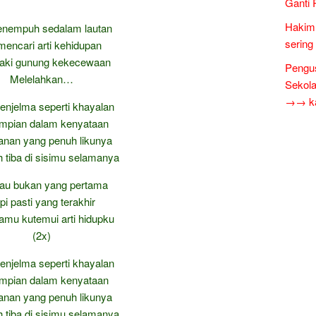
Ganti 
Hakim 
nempuh sedalam lautan
sering
mencari arti kehidupan
aki gunung kekecewaan
Pengus
Melelahkan…
Sekol
→→ kar
njelma seperti khayalan
impian dalam kenyataan
lanan yang penuh likunya
ah tiba di sisimu selamanya
au bukan yang pertama
pi pasti yang terakhir
tamu kutemui arti hidupku
(2x)
njelma seperti khayalan
impian dalam kenyataan
lanan yang penuh likunya
ah tiba di sisimu selamanya