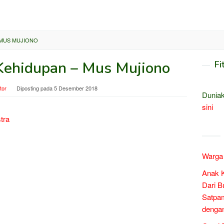
– MUS MUJIONO
i Kehidupan – Mus Mujiono
Fi
tor
Diposting pada
5 Desember 2018
Duniak
sini
tra
Warga 
Anak 
Dari B
Satpam
denga