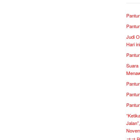
Pantun
Pantun
Judi O
Hari i
Pantun
Suara 
Menawa
Pantun
Pantun
Pantun
“Ketik
Jalan”
Novem
→→ pan