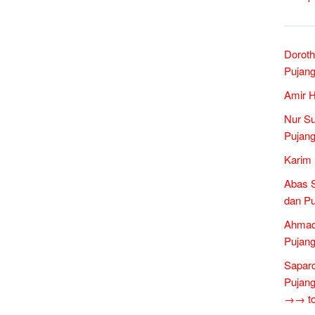
Doroth
Pujang
Amir 
Nur Su
Pujang
Karim 
Abas S
dan Pu
Ahmad
Pujang
Sapar
Pujang
→→ tok