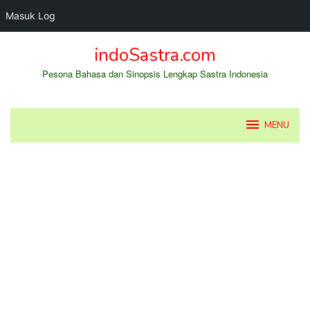
Masuk Log
Loncat
indoSastra.com
ke
konten
Pesona Bahasa dan Sinopsis Lengkap Sastra Indonesia
MENU