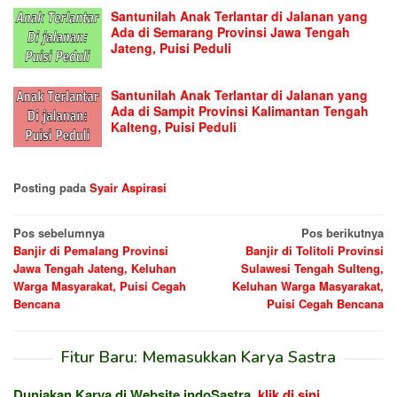
Santunilah Anak Terlantar di Jalanan yang
Ada di Semarang Provinsi Jawa Tengah
Jateng, Puisi Peduli
Santunilah Anak Terlantar di Jalanan yang
Ada di Sampit Provinsi Kalimantan Tengah
Kalteng, Puisi Peduli
Posting pada
Syair Aspirasi
Navigasi
Pos sebelumnya
Pos berikutnya
Banjir di Pemalang Provinsi
Banjir di Tolitoli Provinsi
pos
Jawa Tengah Jateng, Keluhan
Sulawesi Tengah Sulteng,
Warga Masyarakat, Puisi Cegah
Keluhan Warga Masyarakat,
Bencana
Puisi Cegah Bencana
Fitur Baru: Memasukkan Karya Sastra
Duniakan Karya di Website indoSastra,
klik di sini