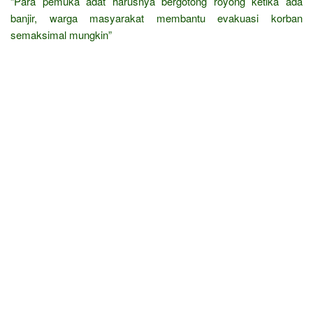
“Para pemuka adat harusnya bergotong royong ketika ada
banjir, warga masyarakat membantu evakuasi korban
semaksimal mungkin”