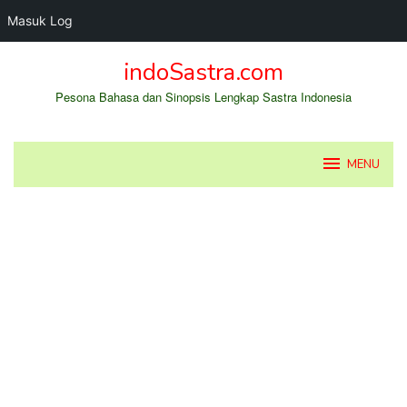
Masuk Log
Loncat
indoSastra.com
ke
konten
Pesona Bahasa dan Sinopsis Lengkap Sastra Indonesia
MENU