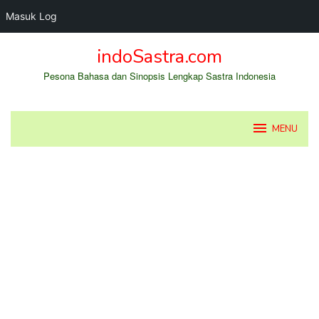
Masuk Log
Loncat
indoSastra.com
ke
konten
Pesona Bahasa dan Sinopsis Lengkap Sastra Indonesia
MENU