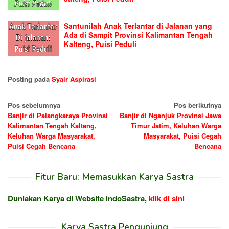
Santunilah Anak Terlantar di Jalanan yang
Ada di Sampit Provinsi Kalimantan Tengah
Kalteng, Puisi Peduli
Posting pada
Syair Aspirasi
Navigasi
Pos sebelumnya
Pos berikutnya
Banjir di Palangkaraya Provinsi
Banjir di Nganjuk Provinsi Jawa
pos
Kalimantan Tengah Kalteng,
Timur Jatim, Keluhan Warga
Keluhan Warga Masyarakat,
Masyarakat, Puisi Cegah
Puisi Cegah Bencana
Bencana
Fitur Baru: Memasukkan Karya Sastra
Duniakan Karya di Website indoSastra,
klik di sini
Karya Sastra Pengunjung