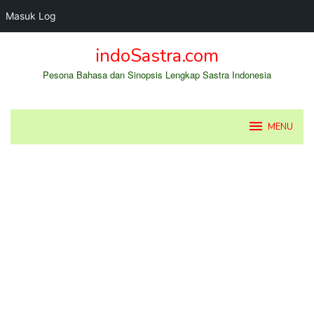
Masuk Log
Loncat
indoSastra.com
ke
konten
Pesona Bahasa dan Sinopsis Lengkap Sastra Indonesia
MENU