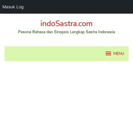
Masuk Log
Loncat
indoSastra.com
ke
konten
Pesona Bahasa dan Sinopsis Lengkap Sastra Indonesia
MENU