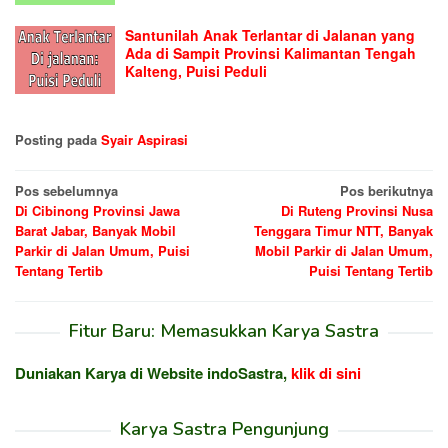
Santunilah Anak Terlantar di Jalanan yang
Ada di Sampit Provinsi Kalimantan Tengah
Kalteng, Puisi Peduli
Posting pada
Syair Aspirasi
Navigasi
Pos sebelumnya
Pos berikutnya
Di Cibinong Provinsi Jawa
Di Ruteng Provinsi Nusa
pos
Barat Jabar, Banyak Mobil
Tenggara Timur NTT, Banyak
Parkir di Jalan Umum, Puisi
Mobil Parkir di Jalan Umum,
Tentang Tertib
Puisi Tentang Tertib
Fitur Baru: Memasukkan Karya Sastra
Duniakan Karya di Website indoSastra,
klik di sini
Karya Sastra Pengunjung