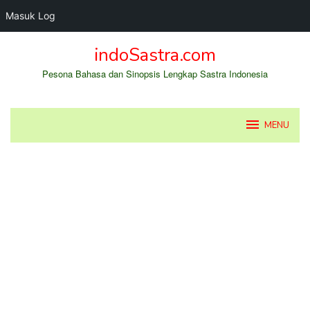
Masuk Log
Loncat
indoSastra.com
ke
konten
Pesona Bahasa dan Sinopsis Lengkap Sastra Indonesia
MENU