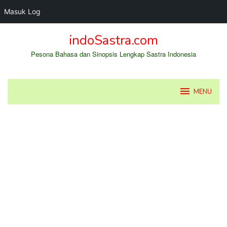
Masuk Log
Loncat
indoSastra.com
ke
konten
Pesona Bahasa dan Sinopsis Lengkap Sastra Indonesia
MENU