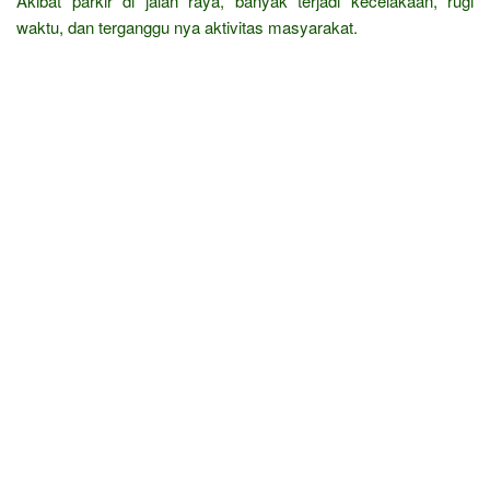
Akibat parkir di jalan raya, banyak terjadi kecelakaan, rugi
waktu, dan terganggu nya aktivitas masyarakat.