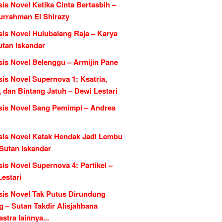
is Novel Ketika Cinta Bertasbih –
urrahman El Shirazy
sis Novel Hulubalang Raja – Karya
utan Iskandar
sis Novel Belenggu – Armijin Pane
is Novel Supernova 1: Ksatria,
, dan Bintang Jatuh – Dewi Lestari
sis Novel Sang Pemimpi – Andrea
sis Novel Katak Hendak Jadi Lembu
 Sutan Iskandar
is Novel Supernova 4: Partikel –
estari
sis Novel Tak Putus Dirundung
 – Sutan Takdir Alisjahbana
tra lainnya...