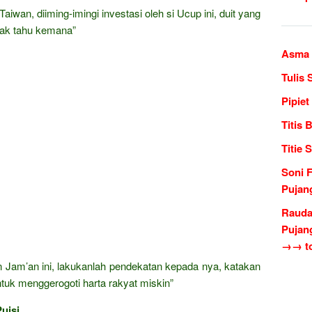
wan, diiming-imingi investasi oleh si Ucup ini, duit yang
dak tahu kemana”
Asma 
Tulis 
Pipiet
Titis 
Titie 
Soni 
Pujan
Rauda
Pujan
→→ to
an Jam’an ini, lakukanlah pendekatan kepada nya, katakan
uk menggerogoti harta rakyat miskin”
uisi