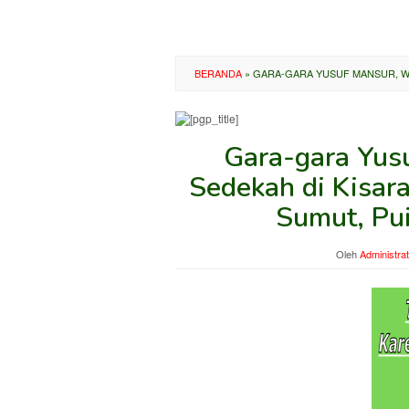
BERANDA
»
GARA-GARA YUSUF MANSUR, WA
Gara-gara Yus
Sedekah di Kisar
Sumut, Pu
Oleh
Administra