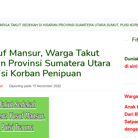
RGA TAKUT SEDEKAH DI KISARAN PROVINSI SUMATERA UTARA SUMUT, PUISI KOR
Fi
uf Mansur, Warga Takut
Dunia
an Provinsi Sumatera Utara
di sini
isi Korban Penipuan
tor
Diposting pada
15 November 2022
Warga
Anak 
Dari B
Satpa
denga