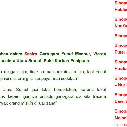
Sinops
Habib
Sinop
Nur S
Sinop
Sinops
Puteri
luhan dalam
Sastra
Gara-gara Yusuf Mansur, Warga
Sumatera Utara Sumut, Puisi Korban Penipuan:
Sinop
Hirata
ta dengan jujur, tidak pernah meminta minta, tapi Yusuf
Sinop
nghipnotis orang lain supaya mau sedekah”
– Nur
 Utara Sumut jadi takut bersedekah, karena takut
Sinops
uk kepentingannya pribadi, gara-gara dia kita trauma
Dewi L
ak orang miskin di luar sana”
Sinop
Malang
→→ sas