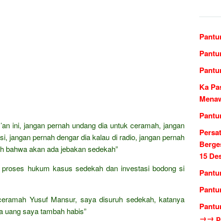
Pantu
Pantu
Pantu
Ka Pa
Menaw
Pantu
m’an ini, jangan pernah undang dia untuk ceramah, jangan
Persa
isi, jangan pernah dengar dia kalau di radio, jangan pernah
Berge
lah bahwa akan ada jebakan sedekah”
15 De
ah proses hukum kasus sedekah dan investasi bodong si
Pantu
Pantu
ceramah Yusuf Mansur, saya disuruh sedekah, katanya
Pantu
ya uang saya tambah habis”
→→ pa