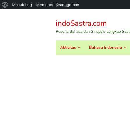
Tentang
Masuk Log
Memohon Keanggotaan
Loncat
WordPress
ke
indoSastra.com
konten
Pesona Bahasa dan Sinopsis Lengkap Sastr
Aktivitas
Bahasa Indonesia