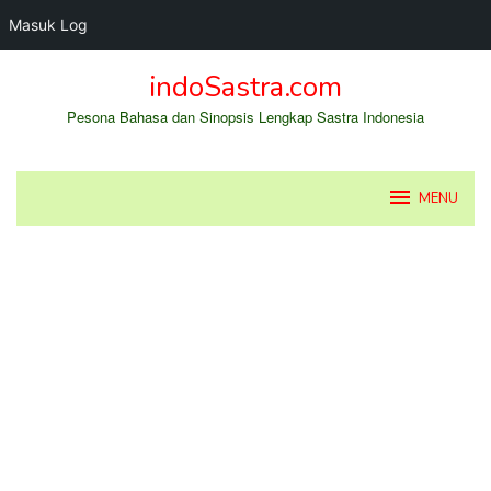
Masuk Log
Loncat
indoSastra.com
ke
konten
Pesona Bahasa dan Sinopsis Lengkap Sastra Indonesia
MENU