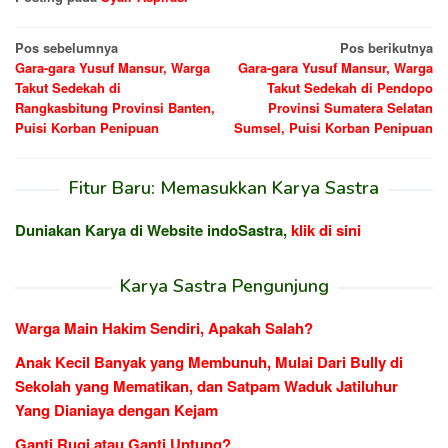
Navigasi
Pos sebelumnya
Pos berikutnya
Gara-gara Yusuf Mansur, Warga
Gara-gara Yusuf Mansur, Warga
pos
Takut Sedekah di
Takut Sedekah di Pendopo
Rangkasbitung Provinsi Banten,
Provinsi Sumatera Selatan
Puisi Korban Penipuan
Sumsel, Puisi Korban Penipuan
Fitur Baru: Memasukkan Karya Sastra
Duniakan Karya di Website indoSastra,
klik di sini
Karya Sastra Pengunjung
Warga Main Hakim Sendiri, Apakah Salah?
Anak Kecil Banyak yang Membunuh, Mulai Dari Bully di
Sekolah yang Mematikan, dan Satpam Waduk Jatiluhur
Yang Dianiaya dengan Kejam
Ganti Rugi atau Ganti Untung?