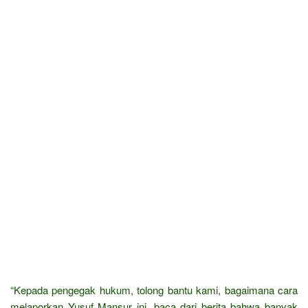
“Kepada pengegak hukum, tolong bantu kami, bagaimana cara
melaporkan Yusuf Mansur ini, baca dari berita bahwa banyak