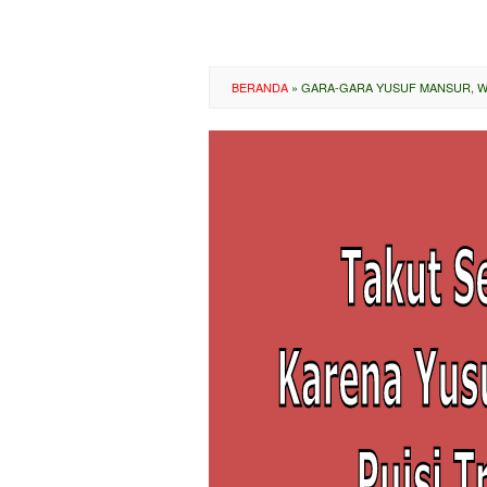
BERANDA
»
GARA-GARA YUSUF MANSUR, WA