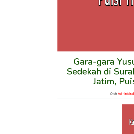
Gara-gara Yus
Sedekah di Sura
Jatim, Pu
Oleh
Administra