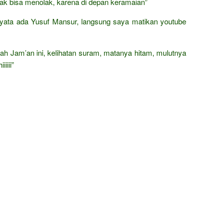
ak bisa menolak, karena di depan keramaian”
yata ada Yusuf Mansur, langsung saya matikan youtube
ajah Jam’an ini, kelihatan suram, matanya hitam, mulutnya
iiii”