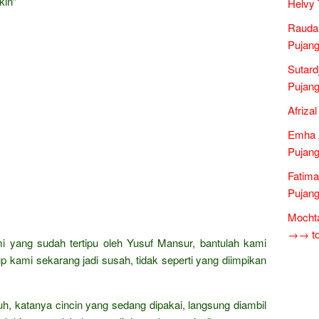
kin”
Helvy 
Raudal
Pujang
Sutard
Pujang
Afriza
Emha A
Pujang
Fatima
Pujang
Mochta
→→ tok
 yang sudah tertipu oleh Yusuf Mansur, bantulah kami
 kami sekarang jadi susah, tidak seperti yang diimpikan
uh, katanya cincin yang sedang dipakai, langsung diambil