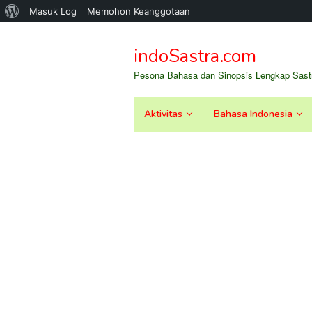
Tentang
Masuk Log
Memohon Keanggotaan
Loncat
WordPress
ke
indoSastra.com
konten
Pesona Bahasa dan Sinopsis Lengkap Sastr
Aktivitas
Bahasa Indonesia