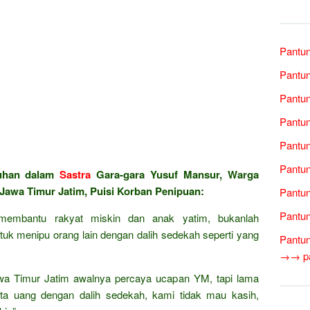
Pantun
Pantun
Pantun
Pantun
Pantun
Pantun
luhan dalam
Sastra
Gara-gara Yusuf Mansur, Warga
 Jawa Timur Jatim, Puisi Korban Penipuan:
Pantun
Pantun
membantu rakyat miskin dan anak yatim, bukanlah
k menipu orang lain dengan dalih sedekah seperti yang
Pantun
→→ pan
awa Timur Jatim awalnya percaya ucapan YM, tapi lama
ta uang dengan dalih sedekah, kami tidak mau kasih,