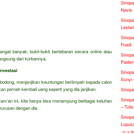
Sinops
Navis
Sinops
Lestari
Sinop
Fuadi
angat banyak, bukti-bukti bertebaran secara online atau
Sinops
langsung dari korbannya.
Padam 
nvestasi
Sinops
Sunyi 
i bodong, menjanjikan keuntungan berlimpah kepada calon
akan pernah kembali uang seperti yang dia janjikan.
Sinops
Sinop
 Jam’an ini, kita hanya bisa menampung berbagai keluhan
– Tulis
rurusan dengan dia.
Sinops
Lupus)
→→ sas