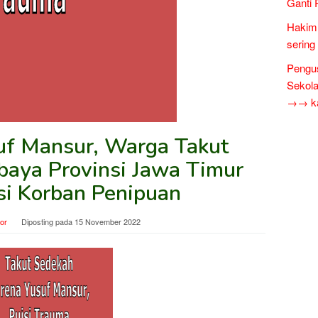
Ganti 
Hakim 
sering
Pengus
Sekol
→→ kar
uf Mansur, Warga Takut
baya Provinsi Jawa Timur
isi Korban Penipuan
tor
Diposting pada
15 November 2022