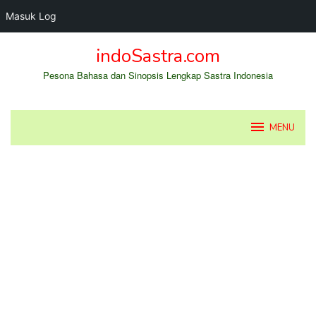
Masuk Log
Loncat
indoSastra.com
ke
konten
Pesona Bahasa dan Sinopsis Lengkap Sastra Indonesia
MENU