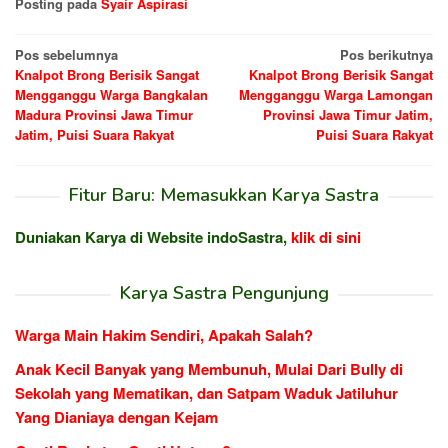
Posting pada
Syair Aspirasi
Navigasi
Pos sebelumnya
Pos berikutnya
Knalpot Brong Berisik Sangat
Knalpot Brong Berisik Sangat
pos
Mengganggu Warga Bangkalan
Mengganggu Warga Lamongan
Madura Provinsi Jawa Timur
Provinsi Jawa Timur Jatim,
Jatim, Puisi Suara Rakyat
Puisi Suara Rakyat
Fitur Baru: Memasukkan Karya Sastra
Duniakan Karya di Website indoSastra,
klik di sini
Karya Sastra Pengunjung
Warga Main Hakim Sendiri, Apakah Salah?
Anak Kecil Banyak yang Membunuh, Mulai Dari Bully di
Sekolah yang Mematikan, dan Satpam Waduk Jatiluhur
Yang Dianiaya dengan Kejam