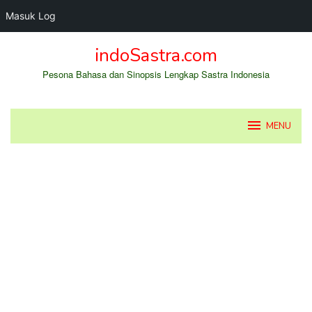
Masuk Log
Loncat
indoSastra.com
ke
konten
Pesona Bahasa dan Sinopsis Lengkap Sastra Indonesia
MENU