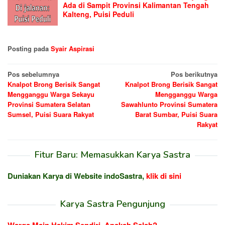
Ada di Sampit Provinsi Kalimantan Tengah
Kalteng, Puisi Peduli
Posting pada
Syair Aspirasi
Navigasi
Pos sebelumnya
Pos berikutnya
Knalpot Brong Berisik Sangat
Knalpot Brong Berisik Sangat
pos
Mengganggu Warga Sekayu
Mengganggu Warga
Provinsi Sumatera Selatan
Sawahlunto Provinsi Sumatera
Sumsel, Puisi Suara Rakyat
Barat Sumbar, Puisi Suara
Rakyat
Fitur Baru: Memasukkan Karya Sastra
Duniakan Karya di Website indoSastra,
klik di sini
Karya Sastra Pengunjung
Warga Main Hakim Sendiri, Apakah Salah?