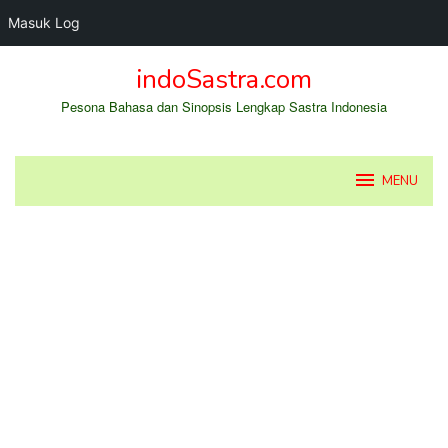
Masuk Log
Loncat
indoSastra.com
ke
konten
Pesona Bahasa dan Sinopsis Lengkap Sastra Indonesia
MENU