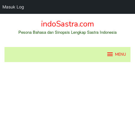
Masuk Log
Loncat
indoSastra.com
ke
konten
Pesona Bahasa dan Sinopsis Lengkap Sastra Indonesia
MENU