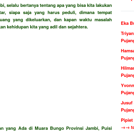
, selalu bertanya tentang apa yang bisa kita lakukan
ar, siapa saja yang harus peduli, dimana tempat
uang yang dikeluarkan, dan kapan waktu masalah
Eka B
n kehidupan kita yang adil dan sejahtera.
Triya
Pujan
Hamsa
Pujan
Hilma
Pujan
Yvonn
Pujan
Jusuf
Pujan
Pipiet
→→ to
nan yang Ada di Muara Bungo Provinsi Jambi, Puisi