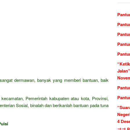
Pantu
Pantu
Pantu
Pantu
Pantu
“Keti
Jalan”
Novem
sangat dermawan, banyak yang memberi bantuan, baik
Pantu
Pantu
 kecamatan, Pemerintah kabupaten atau kota, Provinsi,
terian Sosial, binalah dan berikanlah bantuan pada tuna
“Suar
Neger
4 Des
uisi
→→ pa