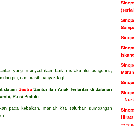
Sinop
(seria
Sinops
Sampa
Sinop
Sinops
Iskan
Sinop
lantar yang menyedihkan baik mereka itu pengemis,
Marah
ndangan, dan masih banyak lagi.
Sinop
at dalam
Sastra
Santunilah Anak Terlantar di Jalanan
Sinop
mbi, Puisi Peduli:
– Nur
kan pada kebaikan, marilah kita salurkan sumbangan
Sinop
an”
Hirata
→→ sas