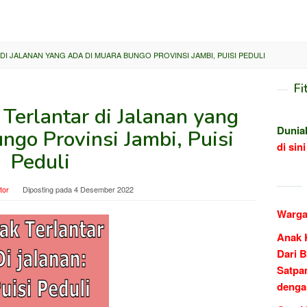
I JALANAN YANG ADA DI MUARA BUNGO PROVINSI JAMBI, PUISI PEDULI
Fi
Terlantar di Jalanan yang
Dunia
ngo Provinsi Jambi, Puisi
di sini
Peduli
tor
Diposting pada
4 Desember 2022
Warga
Anak 
Dari B
Satpa
denga