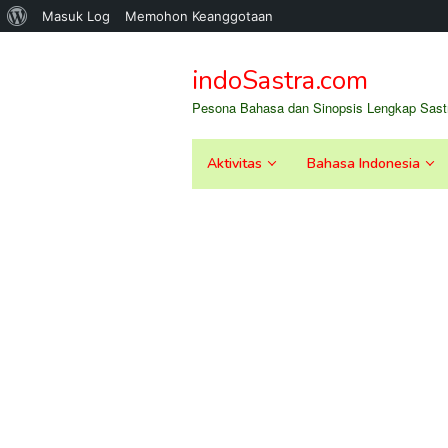
Tentang
Masuk Log
Memohon Keanggotaan
Loncat
WordPress
ke
indoSastra.com
konten
Pesona Bahasa dan Sinopsis Lengkap Sastr
Aktivitas
Bahasa Indonesia