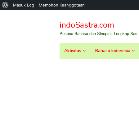
Tentang
Masuk Log
Memohon Keanggotaan
Loncat
WordPress
ke
indoSastra.com
konten
Pesona Bahasa dan Sinopsis Lengkap Sastr
Aktivitas
Bahasa Indonesia