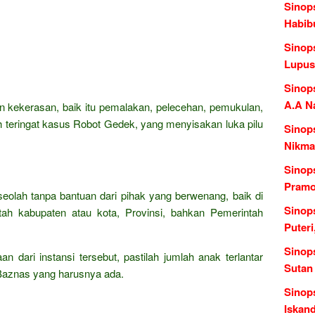
Sinops
Habib
Sinop
Lupus
Sinop
A.A N
 kekerasan, baik itu pemalakan, pelecehan, pemukulan,
teringat kasus Robot Gedek, yang menyisakan luka pilu
Sinop
Nikmat
Sinop
Pramo
 seolah tanpa bantuan dari pihak yang berwenang, baik di
Sinops
tah kabupaten atau kota, Provinsi, bahkan Pemerintah
Puteri
Sinop
 dari instansi tersebut, pastilah jumlah anak terlantar
Sutan
i Baznas yang harusnya ada.
Sinops
Iskan