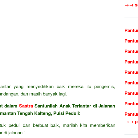
→→ sas
Pantu
Pantu
Pantu
Pantu
Pantu
Pantu
lantar yang menyedihkan baik mereka itu pengemis,
Pantu
ndangan, dan masih banyak lagi.
Pantu
at dalam
Sastra
Santunilah Anak Terlantar di Jalanan
mantan Tengah Kalteng, Puisi Peduli:
Pantu
→→ pa
tuk peduli dan berbuat baik, marilah kita memberikan
 di jalanan “