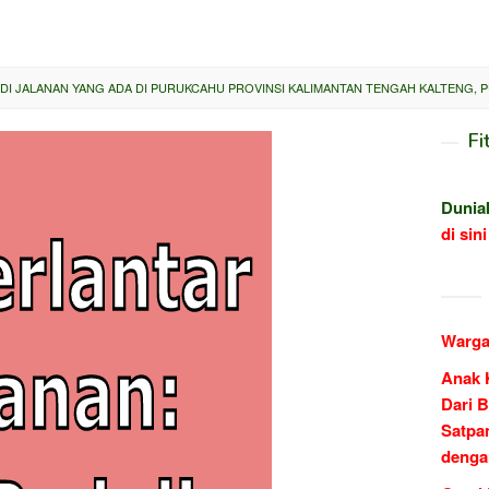
DI JALANAN YANG ADA DI PURUKCAHU PROVINSI KALIMANTAN TENGAH KALTENG, PU
Fi
Dunia
di sini
Warga
Anak 
Dari B
Satpa
denga