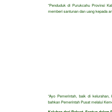
“Penduduk di Purukcahu Provinsi Kal
memberi santunan dan uang kepada an
“Ayo Pemerintah, baik di kelurahan,
bahkan Pemerintah Pusat melalui Kement
Keluhan dari Rakyat, Santun dalam P