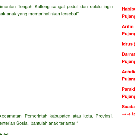
imantan Tengah Kalteng sangat peduli dan selalu ingin
Habib
ak-anak yang memprihatinkan tersebut”
Pujan
Arifi
Pujan
Idrus
Darma
Pujan
Achdi
Pujan
Paraki
Pujan
Saada
→→ to
 kecamatan, Pemerintah kabupaten atau kota, Provinsi,
erian Sosial, bantulah anak terlantar “
uisi