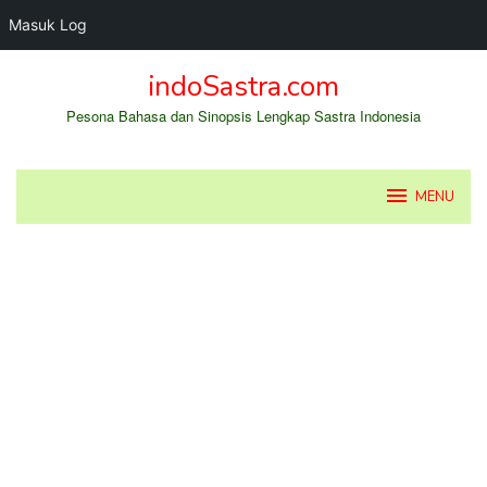
Masuk Log
Loncat
indoSastra.com
ke
konten
Pesona Bahasa dan Sinopsis Lengkap Sastra Indonesia
MENU