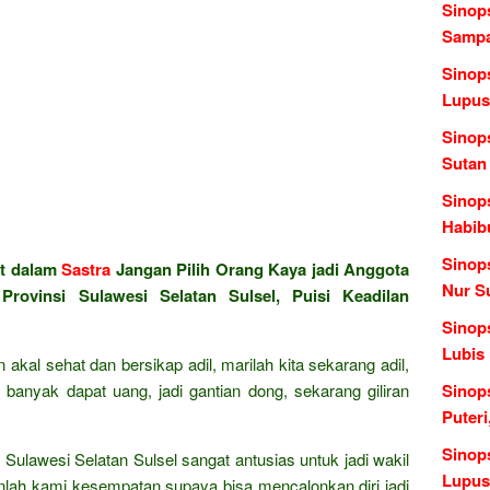
Sinops
Sampa
Sinops
Lupus
Sinop
Sutan
Sinop
Habib
Sinop
at dalam
Sastra
Jangan Pilih Orang Kaya jadi Anggota
Nur S
rovinsi Sulawesi Selatan Sulsel, Puisi Keadilan
Sinops
Lubis
kal sehat dan bersikap adil, marilah kita sekarang adil,
anyak dapat uang, jadi gantian dong, sekarang giliran
Sinops
Puteri
Sinop
Sulawesi Selatan Sulsel sangat antusias untuk jadi wakil
Lupus
anlah kami kesempatan supaya bisa mencalonkan diri jadi