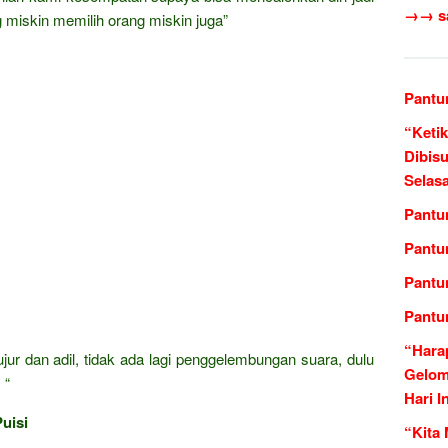
→→ sas
miskin memilih orang miskin juga”
Pantu
“Ketik
Dibis
Selas
Pantu
Pantu
Pantu
Pantu
“Hara
jur dan adil, tidak ada lagi penggelembungan suara, dulu
Gelom
 “
Hari I
uisi
“Kita 