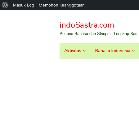
Tentang
Masuk Log
Memohon Keanggotaan
Loncat
WordPress
ke
indoSastra.com
konten
Pesona Bahasa dan Sinopsis Lengkap Sastr
Aktivitas
Bahasa Indonesia