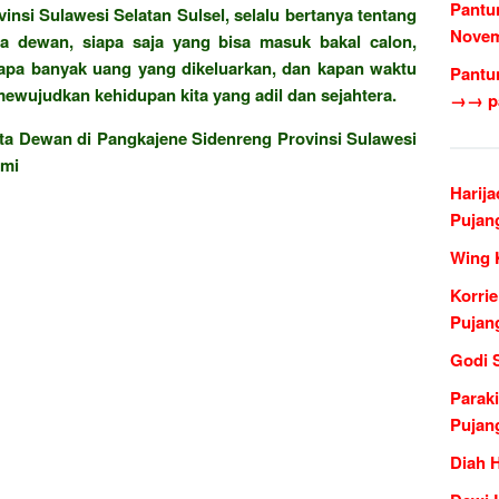
Pantu
nsi Sulawesi Selatan Sulsel, selalu bertanya tentang
Novem
ta dewan, siapa saja yang bisa masuk bakal calon,
apa banyak uang yang dikeluarkan, dan kapan waktu
Pantun
ewujudkan kehidupan kita yang adil dan sejahtera.
→→ pa
ta Dewan di Pangkajene Sidenreng Provinsi Sulawesi
omi
Harija
Pujan
Wing 
Korri
Pujan
Godi 
Paraki
Pujan
Diah 