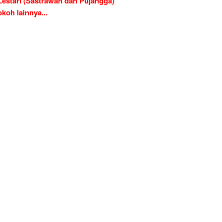
Lestari (Sastrawan dan Pujangga)
koh lainnya...