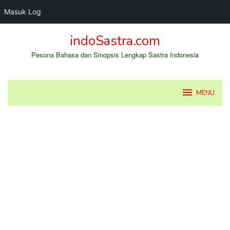
Masuk Log
Loncat
indoSastra.com
ke
konten
Pesona Bahasa dan Sinopsis Lengkap Sastra Indonesia
MENU