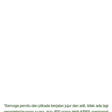
“Semoga pemilu dan pilkada berjalan jujur dan adil, tidak ada lagi
penggelembungan suara, dulu 800 orang lebih KPPS meninggal