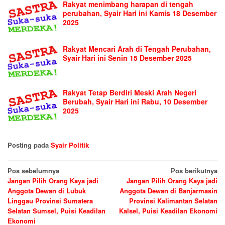
Rakyat menimbang harapan di tengah
perubahan, Syair Hari ini Kamis 18 Desember
2025
Rakyat Mencari Arah di Tengah Perubahan,
Syair Hari ini Senin 15 Desember 2025
Rakyat Tetap Berdiri Meski Arah Negeri
Berubah, Syair Hari ini Rabu, 10 Desember
2025
Posting pada
Syair Politik
Navigasi
Pos sebelumnya
Pos berikutnya
Jangan Pilih Orang Kaya jadi
Jangan Pilih Orang Kaya jadi
pos
Anggota Dewan di Lubuk
Anggota Dewan di Banjarmasin
Linggau Provinsi Sumatera
Provinsi Kalimantan Selatan
Selatan Sumsel, Puisi Keadilan
Kalsel, Puisi Keadilan Ekonomi
Ekonomi