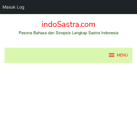
Masuk Log
Loncat
indoSastra.com
ke
konten
Pesona Bahasa dan Sinopsis Lengkap Sastra Indonesia
MENU