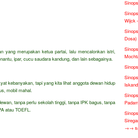
Sinops
Sinops
Wijck
Sinop
Dosa)
Sinops
n yang merupakan ketua partai, lalu mencalonkan istri,
Mochta
ntu, ipar, cucu saudara kandung, dan lain sebagainya.
Sinops
Sinops
kyat kebanyakan, tapi yang kita lihat anggota dewan hidup
Iskand
s, mobil mahal.
Sinops
dewan, tanpa perlu sekolah tinggi, tanpa IPK bagus, tanpa
Padam 
TPA atau TOEFL.
Sinops
Sirega
→→ sas