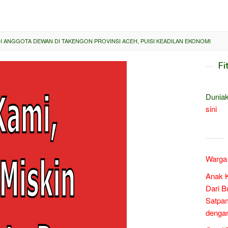
DI ANGGOTA DEWAN DI TAKENGON PROVINSI ACEH, PUISI KEADILAN EKONOMI
Fi
Duniak
sini
Warga 
Anak 
Dari B
Satpam
denga