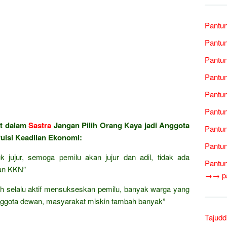
Pantun
Pantun
Pantun
Pantun
Pantun
Pantun
at dalam
Sastra
Jangan Pilih Orang Kaya jadi Anggota
Pantun
uisi Keadilan Ekonomi:
Pantun
 jujur, semoga pemilu akan jujur dan adil, tidak ada
Pantun
dan KKN”
→→ pan
h selalu aktif mensukseskan pemilu, banyak warga yang
nggota dewan, masyarakat miskin tambah banyak”
Tajudd