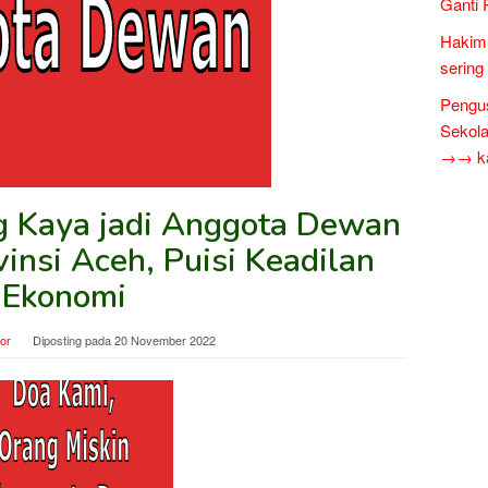
Ganti 
Hakim 
sering
Pengus
Sekol
→→ kar
ng Kaya jadi Anggota Dewan
insi Aceh, Puisi Keadilan
Ekonomi
tor
Diposting pada
20 November 2022