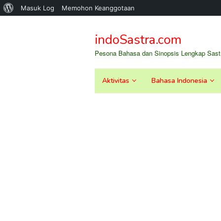
Tentang
Masuk Log
Memohon Keanggotaan
Loncat
WordPress
ke
indoSastra.com
konten
Pesona Bahasa dan Sinopsis Lengkap Sastr
Aktivitas
Bahasa Indonesia