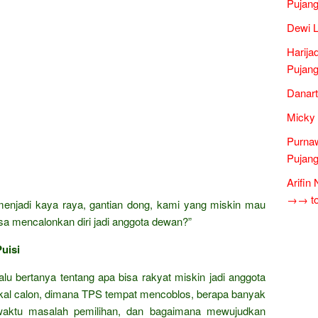
Pujang
Dewi L
Harija
Pujang
Danart
Micky 
Purnaw
Pujang
Arifin
→→ tok
enjadi kaya raya, gantian dong, kami yang miskin mau
sa mencalonkan diri jadi anggota dewan?”
uisi
lu bertanya tentang apa bisa rakyat miskin jadi anggota
kal calon, dimana TPS tempat mencoblos, berapa banyak
waktu masalah pemilihan, dan bagaimana mewujudkan