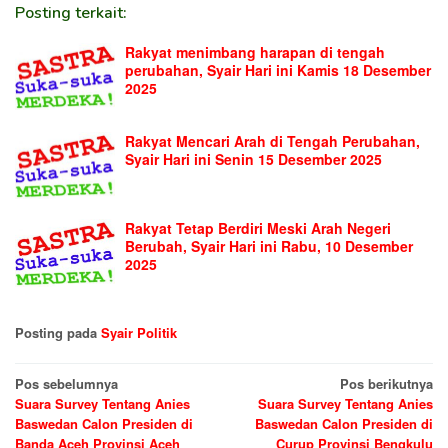
Posting terkait:
Rakyat menimbang harapan di tengah
perubahan, Syair Hari ini Kamis 18 Desember
2025
Rakyat Mencari Arah di Tengah Perubahan,
Syair Hari ini Senin 15 Desember 2025
Rakyat Tetap Berdiri Meski Arah Negeri
Berubah, Syair Hari ini Rabu, 10 Desember
2025
Posting pada
Syair Politik
Navigasi
Pos sebelumnya
Pos berikutnya
Suara Survey Tentang Anies
Suara Survey Tentang Anies
pos
Baswedan Calon Presiden di
Baswedan Calon Presiden di
Banda Aceh Provinsi Aceh
Curup Provinsi Bengkulu