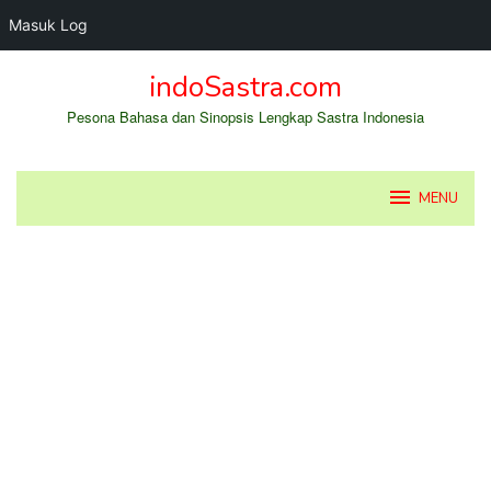
Masuk Log
Loncat
indoSastra.com
ke
konten
Pesona Bahasa dan Sinopsis Lengkap Sastra Indonesia
MENU