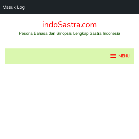
Masuk Log
Loncat
indoSastra.com
ke
konten
Pesona Bahasa dan Sinopsis Lengkap Sastra Indonesia
MENU