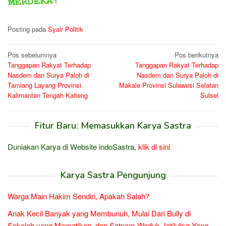
Posting pada
Syair Politik
Navigasi
Pos sebelumnya
Pos berikutnya
Tanggapan Rakyat Terhadap
Tanggapan Rakyat Terhadap
pos
Nasdem dan Surya Paloh di
Nasdem dan Surya Paloh di
Tamiang Layang Provinsi
Makale Provinsi Sulawesi Selatan
Kalimantan Tengah Kalteng
Sulsel
Fitur Baru: Memasukkan Karya Sastra
Duniakan Karya di Website indoSastra,
klik di sini
Karya Sastra Pengunjung
Warga Main Hakim Sendiri, Apakah Salah?
Anak Kecil Banyak yang Membunuh, Mulai Dari Bully di
Sekolah yang Mematikan, dan Satpam Waduk Jatiluhur Yang