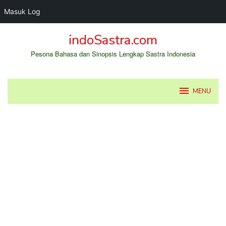
Masuk Log
Loncat
indoSastra.com
ke
konten
Pesona Bahasa dan Sinopsis Lengkap Sastra Indonesia
MENU