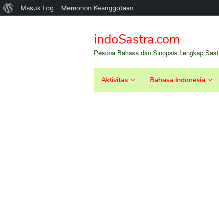
Tentang
Masuk Log
Memohon Keanggotaan
Loncat
WordPress
ke
indoSastra.com
konten
Pesona Bahasa dan Sinopsis Lengkap Sastr
Aktivitas
Bahasa Indonesia