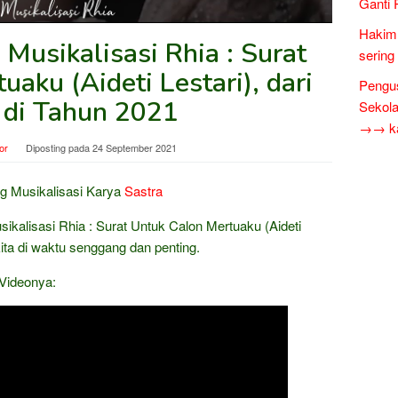
Ganti 
Hakim 
 Musikalisasi Rhia : Surat
sering
aku (Aideti Lestari), dari
Pengus
 di Tahun 2021
Sekol
→→ kar
or
Diposting pada
24 September 2021
g Musikalisasi Karya
Sastra
ikalisasi Rhia : Surat Untuk Calon Mertuaku (Aideti
ita di waktu senggang dan penting.
 Videonya: