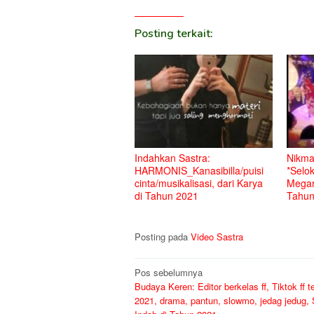
Posting terkait:
Indahkan Sastra:
Nikmat
HARMONIS_Kanasibilla/puisi
*Selo
cinta/musikalisasi, dari Karya
Megar
di Tahun 2021
Tahun
Posting pada
Video Sastra
Navigasi
Pos sebelumnya
Budaya Keren: Editor berkelas ff, Tiktok ff t
pos
2021, drama, pantun, slowmo, jedag jedug, 