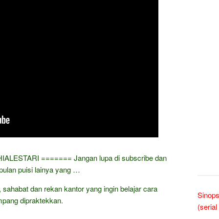
ALESTARI​ ======= Jangan lupa di subscribe dan
pulan puisi lainya yang …
a, sahabat dan rekan kantor yang ingin belajar cara
Sinops
pang dipraktekkan.
(seria