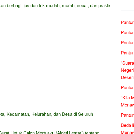
kan berbagi tips dan trik mudah, murah, cepat, dan praktis
Pantun
Pantun
Pantun
Pantun
“Suara
Negeri
Desem
Pantun
“Kita 
Menawa
Kota, Kecamatan, Kelurahan, dan Desa di Seluruh
Pantun
Beda l
Menawa
Surat Untuk Calon Mertuaku (Aideti Lestari) tentang