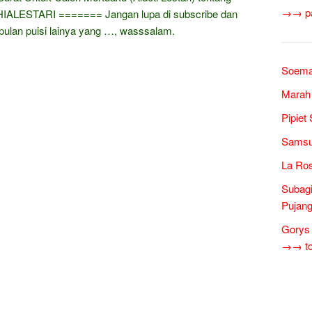
→→ pan
ALESTARI​ ======= Jangan lupa di subscribe dan
pulan puisi lainya yang …, wasssalam.
Soema
Marah 
Pipiet
Samsur
La Ros
Subagi
Pujang
Gorys 
→→ tok