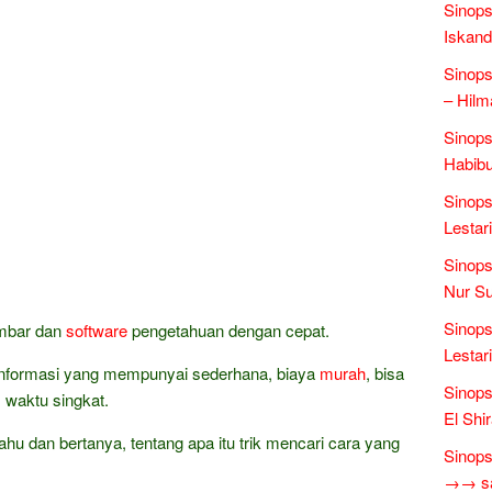
Sinops
Iskand
Sinops
– Hilm
Sinops
Habibu
Sinops
Lestari
Sinops
Nur Su
Sinops
ambar dan
software
pengetahuan dengan cepat.
Lestari
a informasi yang mempunyai sederhana, biaya
murah
, bisa
Sinops
m waktu singkat.
El Shi
ahu dan bertanya, tentang apa itu trik mencari cara yang
Sinops
→→ sas