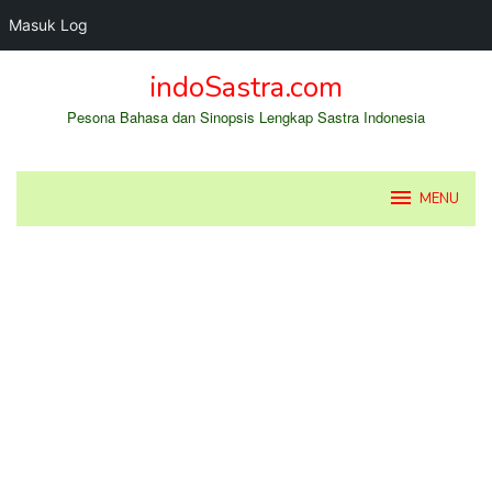
Masuk Log
Loncat
indoSastra.com
ke
konten
Pesona Bahasa dan Sinopsis Lengkap Sastra Indonesia
MENU