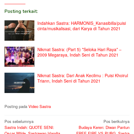
Posting terkait:
Indahkan Sastra: HARMONIS_Kanasibilla/puisi
cinta/musikalisasi, dari Karya di Tahun 2021
Nikmat Sastra: (Part 5) *Seloka Hari Raya* –
2009 Megaraya, Indah Seni di Tahun 2021
Nikmat Sastra: Dari Anak Kecilmu : Puisi Khoirul
Triann, Indah Seni di Tahun 2021
Posting pada
Video Sastra
Navigasi
Pos sebelumnya
Pos berikutnya
Sastra Indah: QUOTE SENI:
Budaya Keren: Diwan Pantun
pos
Oscar Wilde, Sastrawan Irlandia,
FREE FIRE VS PUBG, Sastra