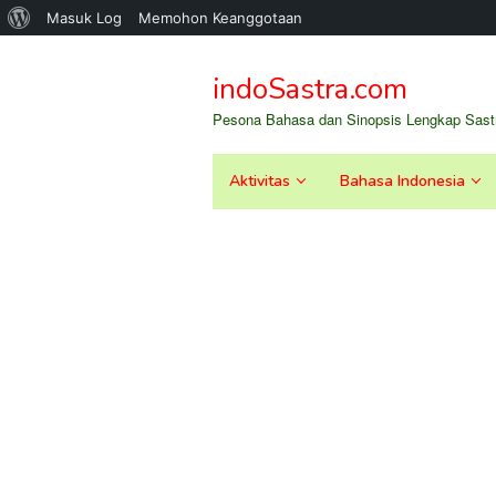
Tentang
Masuk Log
Memohon Keanggotaan
Loncat
WordPress
ke
indoSastra.com
konten
Pesona Bahasa dan Sinopsis Lengkap Sastr
Aktivitas
Bahasa Indonesia