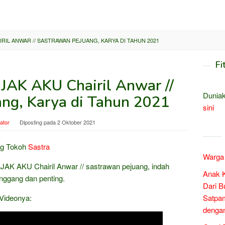
IRIL ANWAR // SASTRAWAN PEJUANG, KARYA DI TAHUN 2021
Fi
AJAK AKU Chairil Anwar //
Duniak
ang, Karya di Tahun 2021
sini
ator
Diposting pada
2 Oktober 2021
ng Tokoh
Sastra
Warga 
JAK AKU Chairil Anwar // sastrawan pejuang, indah
Anak 
nggang dan penting.
Dari B
 Videonya:
Satpam
denga