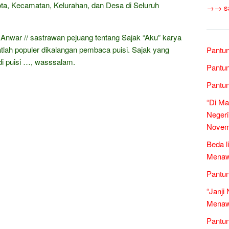
Kota, Kecamatan, Kelurahan, dan Desa di Seluruh
→→ sas
Anwar // sastrawan pejuang tentang Sajak “Aku” karya
tlah populer dikalangan pembaca puisi. Sajak yang
Pantun
adi puisi …, wasssalam.
Pantun
Pantun
“Di Ma
Negeri
Novem
Beda l
Menawa
Pantun
“Janji
Menawa
Pantun