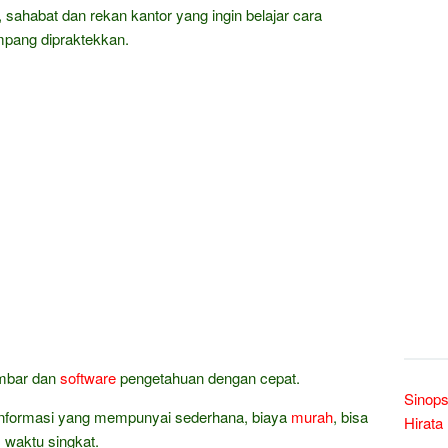
a, sahabat dan rekan kantor yang ingin belajar cara
pang dipraktekkan.
ambar dan
software
pengetahuan dengan cepat.
Sinops
a informasi yang mempunyai sederhana, biaya
murah
, bisa
Hirata
m waktu singkat.