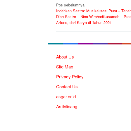
Navigasi
Pos sebelumnya
Indahkan Sastra: Musikalisasi Puisi – Tanah
pos
Dian Sastro – Nina Wirahadikusumah – Pras
Artono, dari Karya di Tahun 2021
About Us
Site Map
Privacy Policy
Contact Us
asgar.or.id
AsliMinang