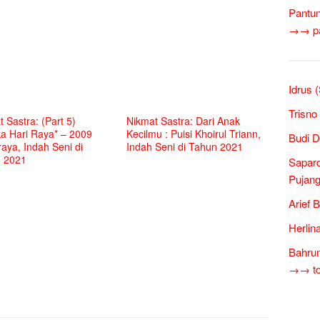
Pantun
→→ pan
Idrus 
Trisno
 Sastra: (Part 5)
Nikmat Sastra: Dari Anak
ka Hari Raya* – 2009
Kecilmu : Puisi Khoirul Triann,
Budi D
aya, Indah Seni di
Indah Seni di Tahun 2021
 2021
Sapar
Pujang
Arief 
Herlin
Bahrum
→→ tok