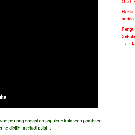
Ganti 
Hakim 
sering
Pengus
Sekol
→→ kar
awan pejuang sangatlah populer dikalangan pembaca
ring dipilih menjadi puisi …