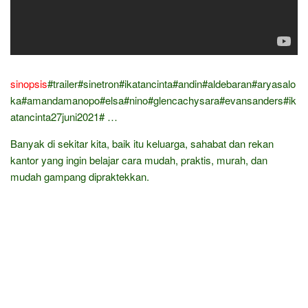
sinopsis
#trailer#sinetron#ikatancinta#andin#aldebaran#aryasalo
ka#amandamanopo#elsa#nino#glencachysara#evansanders#ik
atancinta27juni2021# …
Banyak di sekitar kita, baik itu keluarga, sahabat dan rekan
kantor yang ingin belajar cara mudah, praktis, murah, dan
mudah gampang dipraktekkan.