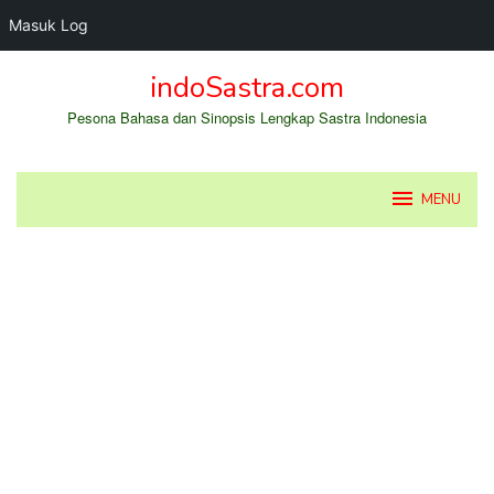
Masuk Log
Loncat
indoSastra.com
ke
konten
Pesona Bahasa dan Sinopsis Lengkap Sastra Indonesia
MENU