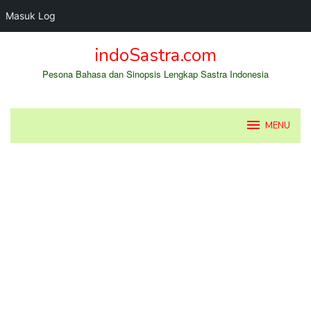
Masuk Log
Loncat
indoSastra.com
ke
konten
Pesona Bahasa dan Sinopsis Lengkap Sastra Indonesia
MENU