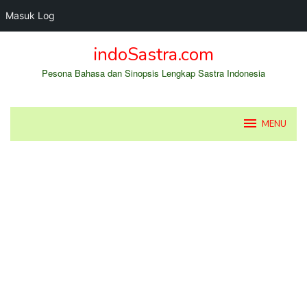
Masuk Log
Loncat
indoSastra.com
ke
konten
Pesona Bahasa dan Sinopsis Lengkap Sastra Indonesia
MENU