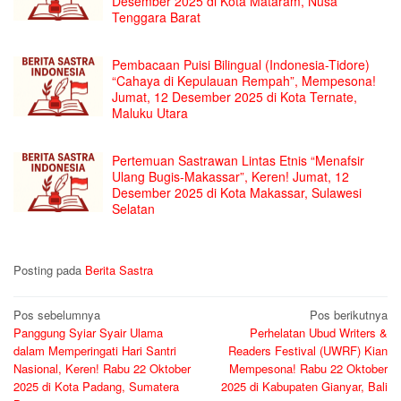
Desember 2025 di Kota Mataram, Nusa
Tenggara Barat
Pembacaan Puisi Bilingual (Indonesia-Tidore)
“Cahaya di Kepulauan Rempah”, Mempesona!
Jumat, 12 Desember 2025 di Kota Ternate,
Maluku Utara
Pertemuan Sastrawan Lintas Etnis “Menafsir
Ulang Bugis-Makassar”, Keren! Jumat, 12
Desember 2025 di Kota Makassar, Sulawesi
Selatan
Posting pada
Berita Sastra
Navigasi
Pos sebelumnya
Pos berikutnya
Panggung Syiar Syair Ulama
Perhelatan Ubud Writers &
pos
dalam Memperingati Hari Santri
Readers Festival (UWRF) Kian
Nasional, Keren! Rabu 22 Oktober
Mempesona! Rabu 22 Oktober
2025 di Kota Padang, Sumatera
2025 di Kabupaten Gianyar, Bali