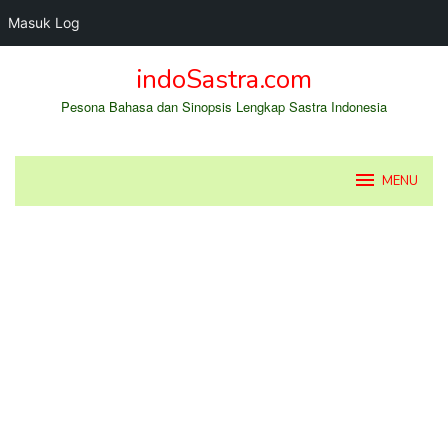
Masuk Log
Loncat
indoSastra.com
ke
konten
Pesona Bahasa dan Sinopsis Lengkap Sastra Indonesia
MENU