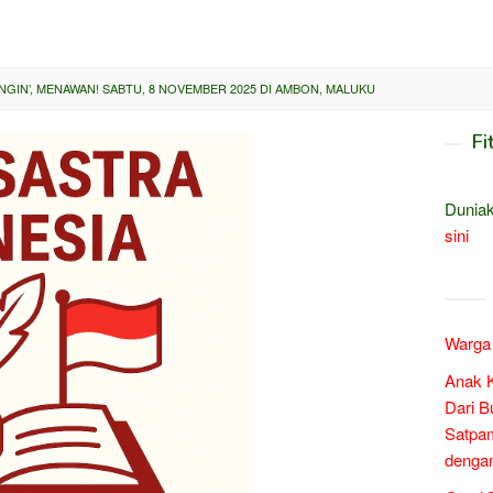
NGIN’, MENAWAN! SABTU, 8 NOVEMBER 2025 DI AMBON, MALUKU
Fi
Duniak
sini
Warga 
Anak 
Dari B
Satpam
denga