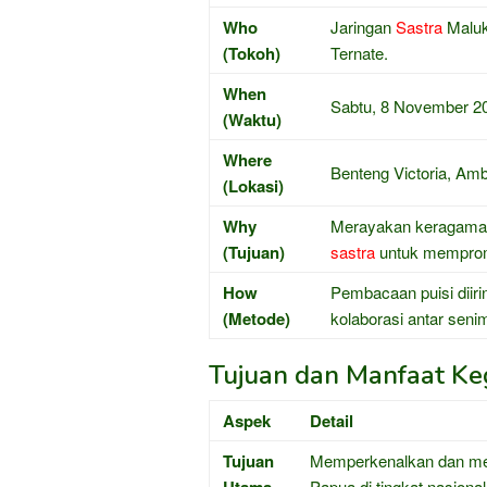
Who
Jaringan
Sastra
Maluk
(Tokoh)
Ternate.
When
Sabtu, 8 November 20
(Waktu)
Where
Benteng Victoria, Am
(Lokasi)
Why
Merayakan keragaman 
(Tujuan)
sastra
untuk memprom
How
Pembacaan puisi diirin
(Metode)
kolaborasi antar seni
Tujuan dan Manfaat Keg
Aspek
Detail
Tujuan
Memperkenalkan dan m
Papua di tingkat nasional