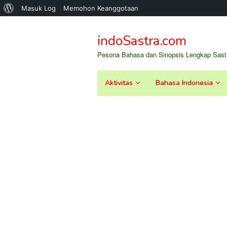
Tentang
Masuk Log
Memohon Keanggotaan
Loncat
WordPress
ke
indoSastra.com
konten
Pesona Bahasa dan Sinopsis Lengkap Sastr
Aktivitas
Bahasa Indonesia