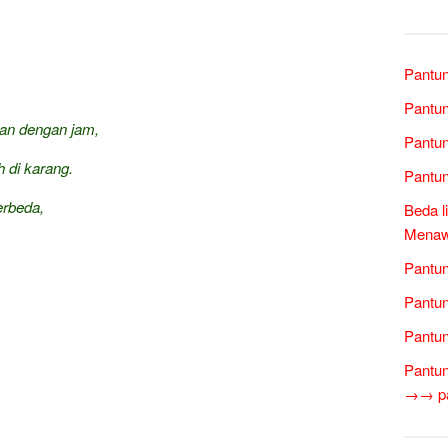
Pantun
Pantun
an dengan jam,
Pantun
 di karang.
Pantun
erbeda,
Beda l
Menawa
Pantun
Pantun
Pantun
Pantun
→→ pan