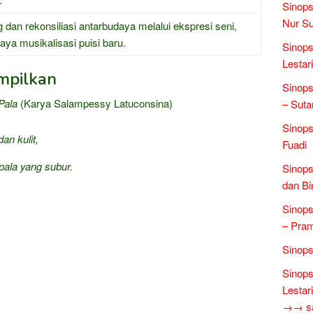
Sinops
Nur Su
 dan rekonsiliasi antarbudaya melalui ekspresi seni,
a musikalisasi puisi baru.
Sinops
Lestari
mpilkan
Sinops
Pala
(Karya Salampessy Latuconsina)
– Suta
Sinop
an kulit,
Fuadi
pala yang subur.
Sinops
dan Bi
Sinops
– Pra
Sinops
Sinops
Lestari
→→ sas