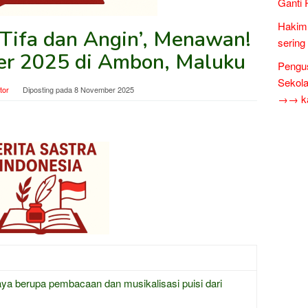
Ganti 
Hakim 
 Tifa dan Angin’, Menawan!
sering
er 2025 di Ambon, Maluku
Pengus
Sekol
tor
Diposting pada
8 November 2025
→→ kar
aya berupa pembacaan dan musikalisasi puisi dari