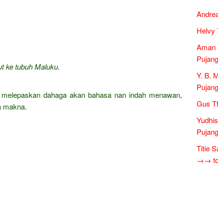
Andrea
Helvy 
Aman 
Pujang
ut ke tubuh Maluku.
Y. B. 
Pujang
at melepaskan dahaga akan bahasa nan indah menawan,
Gus Tf
a makna.
Yudhis
Pujang
Titie 
→→ tok